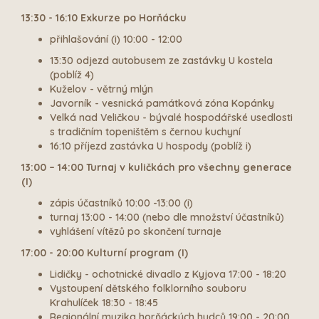
13:30 - 16:10 Exkurze po Horňácku
přihlašování (i) 10:00 - 12:00
13:30 odjezd autobusem ze zastávky U kostela
(poblíž 4)
Kuželov - větrný mlýn
Javorník - vesnická památková zóna Kopánky
Velká nad Veličkou - bývalé hospodářské usedlosti
s tradičním topeništěm s černou kuchyní
16:10 příjezd zastávka U hospody (poblíž i)
13:00 – 14:00 Turnaj v kuličkách pro všechny generace
(I)
zápis účastníků 10:00 -13:00 (i)
turnaj 13:00 - 14:00 (nebo dle množství účastníků)
vyhlášení vítězů po skončení turnaje
17:00 - 20:00 Kulturní program (I)
Lidičky - ochotnické divadlo z Kyjova 17:00 - 18:20
Vystoupení dětského folklorního souboru
Krahulíček 18:30 - 18:45
Regionální muzika horňáckých hudců 19:00 - 20:00