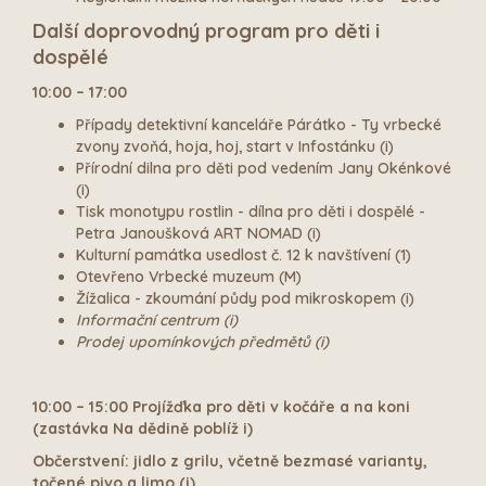
Další doprovodný program pro děti i
dospělé
10:00 – 17:00
Případy detektivní kanceláře Párátko - Ty vrbecké
zvony zvoňá, hoja, hoj, start v Infostánku (i)
Přírodní dilna pro děti pod vedením Jany Okénkové
(i)
Tisk monotypu rostlin - dílna pro děti i dospělé -
Petra Janoušková ART NOMAD (i)
Kulturní památka usedlost č. 12 k navštívení (1)
Otevřeno Vrbecké muzeum (M)
Žížalica - zkoumání půdy pod mikroskopem (i)
Informační centrum (i)
Prodej upomínkových předmětů (i)
10:00 – 15:00 Projížďka pro děti v kočáře a na koni
(zastávka Na dědině poblíž i)
Občerstvení: jidlo z grilu, včetně bezmasé varianty,
točené pivo a limo (i)